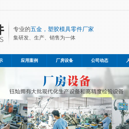
专业的
五金，塑胶模具零件厂家
集研发、生产、销售为一体
示
应用案例
厂房设备
公司动态