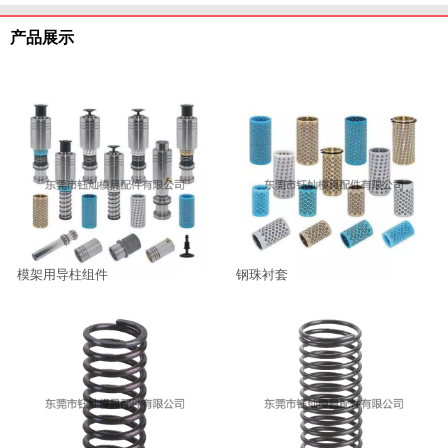
产品展示
模架用导柱组件
钢珠衬套