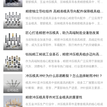
塑胶模具、五金冲压模具、压铸模具等各类精密模具中，可替
公司动态
代传统弹簧、胶柱等传统弹力部件，起到精准稳压、强力顶
精密独立导柱组件 高精准模具导向配件保障模具稳定运行
出、缓冲泄压的作
独立导柱组件是模具设备中的核心精密导向配件，广泛应用于
五金模具、塑胶模具、压铸模具等各类精密模具设备中，主要
公司动态
起到精准定位、导向滑动、平衡承压的作用，有效保障模具开
匠心打造精密冲压模具，助力高端制造业蓬勃发展
合精准、对位无
当前制造业加速升级，精密冲压模具凭借高精度、高稳定性优
势，成为五金零部件、车载配件、医疗构件生产的关键载体。
公司动态
面对市场小批量、多品类的生产特点，多工位级进模具可一站
钰灿精工铸就工业基石，精密冲压模具稳步迈向高质量发展新阶段
式完成多道成型
作为高端制造核心配套装备，精密冲压模具广泛应用于新能源
汽车、消费电子、半导体等热门领域，行业需求持续攀升。如
公司动态
今产品精度不断突破，微米级公差成为主流标准，特种钢材、
冲压模具冲针为什么容易断裂？怎么选择耐用冲针？
精密加工设备加
模具冲针是冲压模具中损耗最高的配件，很多工厂频繁出现冲
针断裂、磨损、变形，严重影响生产进度。冲针损坏主要原因
公司动态
包含：材质纯度不够、热处理不到位、同心度偏差、冲压材料
精密冲压模具零件对五金模具的重要性
过硬、间隙设计
在五金冲压生产行业中，冲压模具零件是整套模具的核心组成