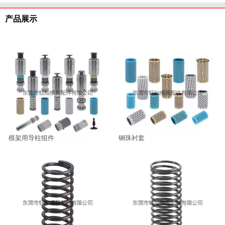
产品展示
模架用导柱组件
钢珠衬套