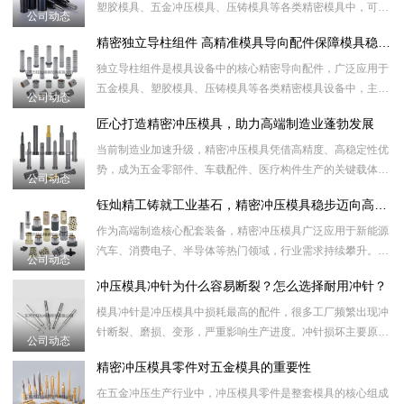
塑胶模具、五金冲压模具、压铸模具等各类精密模具中，可替
公司动态
代传统弹簧、胶柱等传统弹力部件，起到精准稳压、强力顶
精密独立导柱组件 高精准模具导向配件保障模具稳定运行
出、缓冲泄压的作
独立导柱组件是模具设备中的核心精密导向配件，广泛应用于
五金模具、塑胶模具、压铸模具等各类精密模具设备中，主要
公司动态
起到精准定位、导向滑动、平衡承压的作用，有效保障模具开
匠心打造精密冲压模具，助力高端制造业蓬勃发展
合精准、对位无
当前制造业加速升级，精密冲压模具凭借高精度、高稳定性优
势，成为五金零部件、车载配件、医疗构件生产的关键载体。
公司动态
面对市场小批量、多品类的生产特点，多工位级进模具可一站
钰灿精工铸就工业基石，精密冲压模具稳步迈向高质量发展新阶段
式完成多道成型
作为高端制造核心配套装备，精密冲压模具广泛应用于新能源
汽车、消费电子、半导体等热门领域，行业需求持续攀升。如
公司动态
今产品精度不断突破，微米级公差成为主流标准，特种钢材、
冲压模具冲针为什么容易断裂？怎么选择耐用冲针？
精密加工设备加
模具冲针是冲压模具中损耗最高的配件，很多工厂频繁出现冲
针断裂、磨损、变形，严重影响生产进度。冲针损坏主要原因
公司动态
包含：材质纯度不够、热处理不到位、同心度偏差、冲压材料
精密冲压模具零件对五金模具的重要性
过硬、间隙设计
在五金冲压生产行业中，冲压模具零件是整套模具的核心组成