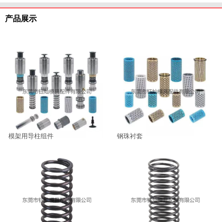
产品展示
模架用导柱组件
钢珠衬套