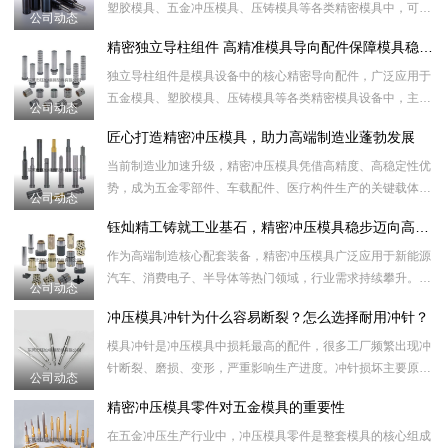
塑胶模具、五金冲压模具、压铸模具等各类精密模具中，可替
公司动态
代传统弹簧、胶柱等传统弹力部件，起到精准稳压、强力顶
精密独立导柱组件 高精准模具导向配件保障模具稳定运行
出、缓冲泄压的作
独立导柱组件是模具设备中的核心精密导向配件，广泛应用于
五金模具、塑胶模具、压铸模具等各类精密模具设备中，主要
公司动态
起到精准定位、导向滑动、平衡承压的作用，有效保障模具开
匠心打造精密冲压模具，助力高端制造业蓬勃发展
合精准、对位无
当前制造业加速升级，精密冲压模具凭借高精度、高稳定性优
势，成为五金零部件、车载配件、医疗构件生产的关键载体。
公司动态
面对市场小批量、多品类的生产特点，多工位级进模具可一站
钰灿精工铸就工业基石，精密冲压模具稳步迈向高质量发展新阶段
式完成多道成型
作为高端制造核心配套装备，精密冲压模具广泛应用于新能源
汽车、消费电子、半导体等热门领域，行业需求持续攀升。如
公司动态
今产品精度不断突破，微米级公差成为主流标准，特种钢材、
冲压模具冲针为什么容易断裂？怎么选择耐用冲针？
精密加工设备加
模具冲针是冲压模具中损耗最高的配件，很多工厂频繁出现冲
针断裂、磨损、变形，严重影响生产进度。冲针损坏主要原因
公司动态
包含：材质纯度不够、热处理不到位、同心度偏差、冲压材料
精密冲压模具零件对五金模具的重要性
过硬、间隙设计
在五金冲压生产行业中，冲压模具零件是整套模具的核心组成