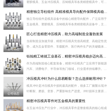
塑胶模具、五金冲压模具、压铸模具等各类精密模具中，可替
公司动态
代传统弹簧、胶柱等传统弹力部件，起到精准稳压、强力顶
精密独立导柱组件 高精准模具导向配件保障模具稳定运行
出、缓冲泄压的作
独立导柱组件是模具设备中的核心精密导向配件，广泛应用于
五金模具、塑胶模具、压铸模具等各类精密模具设备中，主要
公司动态
起到精准定位、导向滑动、平衡承压的作用，有效保障模具开
匠心打造精密冲压模具，助力高端制造业蓬勃发展
合精准、对位无
当前制造业加速升级，精密冲压模具凭借高精度、高稳定性优
势，成为五金零部件、车载配件、医疗构件生产的关键载体。
公司动态
面对市场小批量、多品类的生产特点，多工位级进模具可一站
钰灿精工铸就工业基石，精密冲压模具稳步迈向高质量发展新阶段
式完成多道成型
作为高端制造核心配套装备，精密冲压模具广泛应用于新能源
汽车、消费电子、半导体等热门领域，行业需求持续攀升。如
公司动态
今产品精度不断突破，微米级公差成为主流标准，特种钢材、
冲压模具冲针为什么容易断裂？怎么选择耐用冲针？
精密加工设备加
模具冲针是冲压模具中损耗最高的配件，很多工厂频繁出现冲
针断裂、磨损、变形，严重影响生产进度。冲针损坏主要原因
公司动态
包含：材质纯度不够、热处理不到位、同心度偏差、冲压材料
精密冲压模具零件对五金模具的重要性
过硬、间隙设计
在五金冲压生产行业中，冲压模具零件是整套模具的核心组成