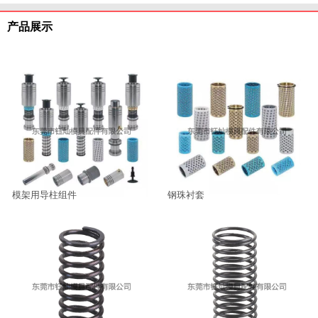
产品展示
模架用导柱组件
钢珠衬套