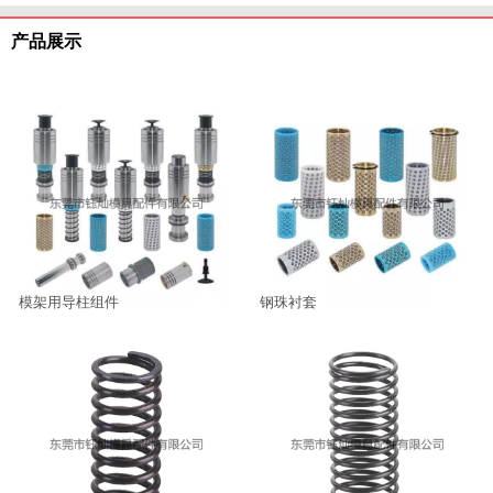
产品展示
模架用导柱组件
钢珠衬套