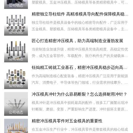
塑胶模具、五金冲压模具、压铸模具等各类精密模具中，可替
公司动态
代传统弹簧、胶柱等传统弹力部件，起到精准稳压、强力顶
精密独立导柱组件 高精准模具导向配件保障模具稳定运行
出、缓冲泄压的作
独立导柱组件是模具设备中的核心精密导向配件，广泛应用于
五金模具、塑胶模具、压铸模具等各类精密模具设备中，主要
公司动态
起到精准定位、导向滑动、平衡承压的作用，有效保障模具开
匠心打造精密冲压模具，助力高端制造业蓬勃发展
合精准、对位无
当前制造业加速升级，精密冲压模具凭借高精度、高稳定性优
势，成为五金零部件、车载配件、医疗构件生产的关键载体。
公司动态
面对市场小批量、多品类的生产特点，多工位级进模具可一站
钰灿精工铸就工业基石，精密冲压模具稳步迈向高质量发展新阶段
式完成多道成型
作为高端制造核心配套装备，精密冲压模具广泛应用于新能源
汽车、消费电子、半导体等热门领域，行业需求持续攀升。如
公司动态
今产品精度不断突破，微米级公差成为主流标准，特种钢材、
冲压模具冲针为什么容易断裂？怎么选择耐用冲针？
精密加工设备加
模具冲针是冲压模具中损耗最高的配件，很多工厂频繁出现冲
针断裂、磨损、变形，严重影响生产进度。冲针损坏主要原因
公司动态
包含：材质纯度不够、热处理不到位、同心度偏差、冲压材料
精密冲压模具零件对五金模具的重要性
过硬、间隙设计
在五金冲压生产行业中，冲压模具零件是整套模具的核心组成