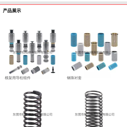
产品展示
模架用导柱组件
钢珠衬套