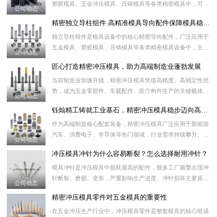
塑胶模具、五金冲压模具、压铸模具等各类精密模具中，可替
公司动态
代传统弹簧、胶柱等传统弹力部件，起到精准稳压、强力顶
精密独立导柱组件 高精准模具导向配件保障模具稳定运行
出、缓冲泄压的作
独立导柱组件是模具设备中的核心精密导向配件，广泛应用于
五金模具、塑胶模具、压铸模具等各类精密模具设备中，主要
公司动态
起到精准定位、导向滑动、平衡承压的作用，有效保障模具开
匠心打造精密冲压模具，助力高端制造业蓬勃发展
合精准、对位无
当前制造业加速升级，精密冲压模具凭借高精度、高稳定性优
势，成为五金零部件、车载配件、医疗构件生产的关键载体。
公司动态
面对市场小批量、多品类的生产特点，多工位级进模具可一站
钰灿精工铸就工业基石，精密冲压模具稳步迈向高质量发展新阶段
式完成多道成型
作为高端制造核心配套装备，精密冲压模具广泛应用于新能源
汽车、消费电子、半导体等热门领域，行业需求持续攀升。如
公司动态
今产品精度不断突破，微米级公差成为主流标准，特种钢材、
冲压模具冲针为什么容易断裂？怎么选择耐用冲针？
精密加工设备加
模具冲针是冲压模具中损耗最高的配件，很多工厂频繁出现冲
针断裂、磨损、变形，严重影响生产进度。冲针损坏主要原因
公司动态
包含：材质纯度不够、热处理不到位、同心度偏差、冲压材料
精密冲压模具零件对五金模具的重要性
过硬、间隙设计
在五金冲压生产行业中，冲压模具零件是整套模具的核心组成